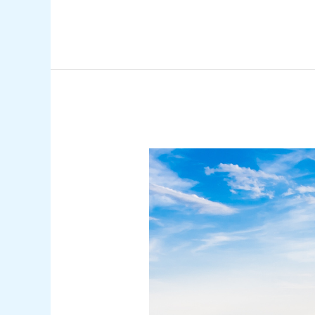
Vliegtickets
naar
Algiers