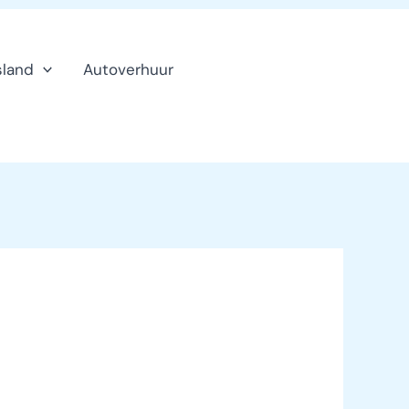
sland
Autoverhuur
Klanten
service