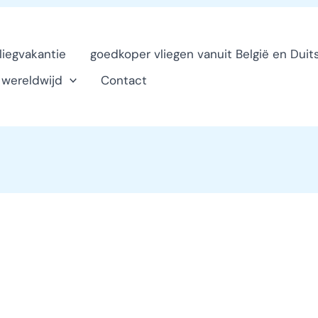
vliegvakantie
goedkoper vliegen vanuit België en Duit
n wereldwijd
Contact