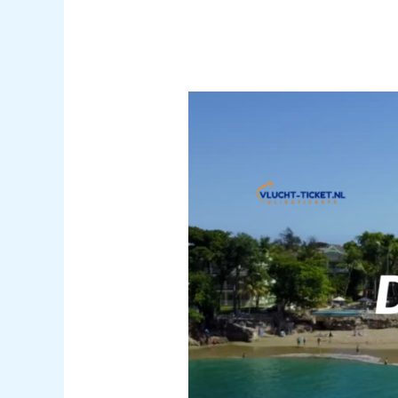
Last
minute
vliegtickets