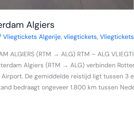
terdam Algiers
/
Vliegtickets Algerije
,
vliegtickets
,
Vliegticket
AM ALGIERS (RTM → ALG) RTM – ALG VLIEG
otterdam Algiers (RTM → ALG) verbinden Rott
rport. De gemiddelde reistijd ligt tussen 3 en
stand bedraagt ongeveer 1.800 km tussen Neder