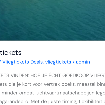
tickets
/
Vliegtickets Deals
,
vliegtickets
/
admin
KETS VINDEN: HOE JE ÉCHT GOEDKOOP VLIEGT
ickets die je kort voor vertrek boekt, meestal b
 minder omdat luchtvaartmaatschappijen lege s
garandeerd. Met de juiste timing, flexibiliteit