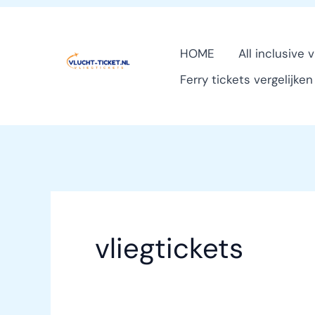
Ga
naar
HOME
All inclusive 
de
Ferry tickets vergelijke
inhoud
vliegtickets