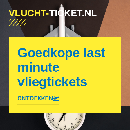
VLUCHT-
TICKET.NL
Goedkope last
minute
vliegtickets
ONTDEKKEN