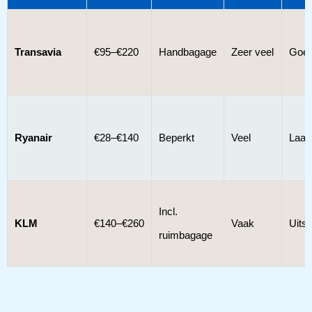
Transavia
€95–€220
Handbagage
Zeer veel
Goe
Ryanair
€28–€140
Beperkt
Veel
Laag
Incl.
KLM
€140–€260
Vaak
Uits
ruimbagage