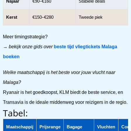
Najaar
€90–€160
Stabiele deals
Kerst
€150–€280
Tweede piek
Meer timingstrategie?
→
bekijk onze gids over
beste tijd vliegtickets Malaga
boeken
Welke maatschappij is het beste voor jouw vlucht naar
Malaga?
Ryanair is het goedkoopst, KLM biedt de beste service, en
Transavia is de ideale middenweg voor reizigers in de regio.
Tabel:
Maatschappij
Prijsrange
Bagage
Vluchten
Com