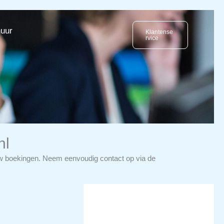
huur
Klantense
rvice
nl
jouw boekingen. Neem eenvoudig contact op via de