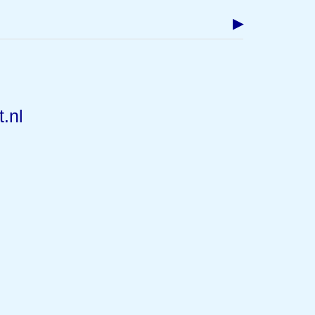
▶
.nl