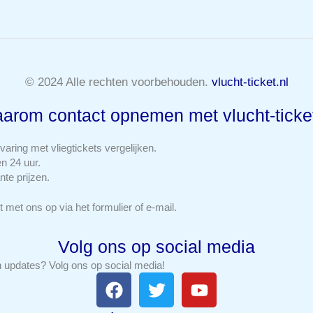
© 2024 Alle rechten voorbehouden.
vlucht-ticket.nl
arom contact opnemen met vlucht-ticket
aring met vliegtickets vergelijken.
n 24 uur.
te prijzen.
met ons op via het formulier of e-mail.
Volg ons op social media
n updates? Volg ons op social media!
F
T
Y
a
w
o