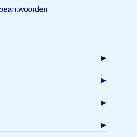
e beantwoorden
▶
▶
▶
▶