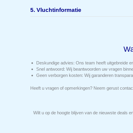
Wat is inbegrepen in mijn ticket?
5. Vluchtinformatie
Wat zijn de bagageregels?
Hoe kan ik online inchecken?
Kunnen mijn vluchttijden veranderen?
Wa
Deskundige advies: Ons team heeft uitgebreide erv
Snel antwoord: Wij beantwoorden uw vragen binne
Geen verborgen kosten: Wij garanderen transparan
Heeft u vragen of opmerkingen? Neem gerust contact 
Wilt u op de hoogte blijven van de nieuwste deals e