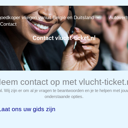
goedkoper vliegen vanuit België en Duitsland
Autover
Contact
Contact vlucht-ticket.nl
eem contact op met vlucht-ticket.
nl. Wij zijn er om al je vragen te beantwoorden en je te helpen met 
onderstaande opties.
Laat ons uw gids zijn