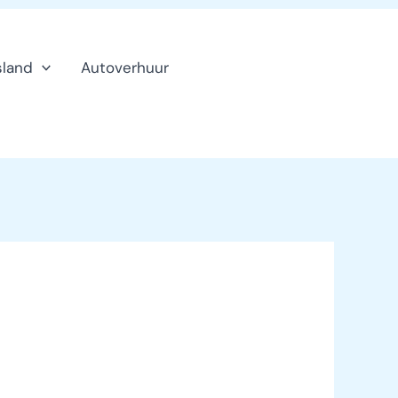
sland
Autoverhuur
Klanten
service