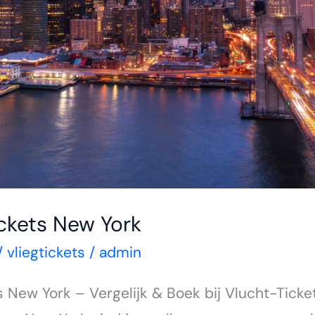
ckets New York
/
vliegtickets
/
admin
s New York – Vergelijk & Boek bij Vlucht-Ticke