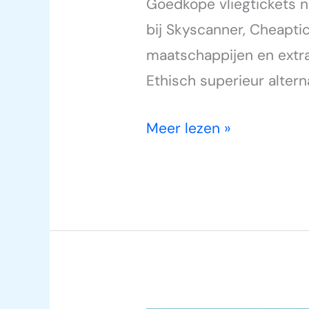
Goedkope vliegtickets na
bij Skyscanner, Cheaptic
maatschappijen en extra 
Ethisch superieur alterna
Meer lezen »