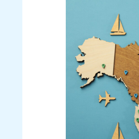
Goedkope
vluchten
Noord-
Amerika