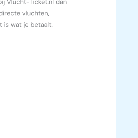
ij Vlucht-Ticket.nl dan
directe vluchten,
is wat je betaalt.