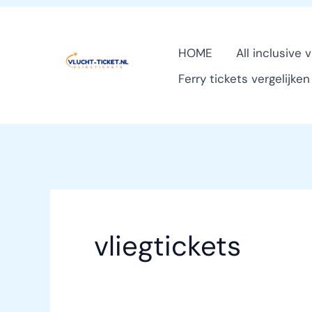
Ga
naar
HOME
All inclusive 
de
Ferry tickets vergelijke
inhoud
vliegtickets