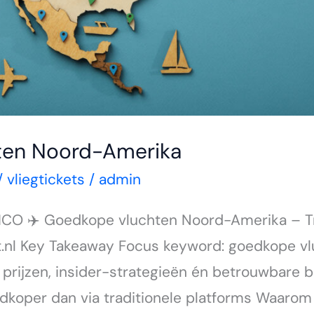
ten Noord-Amerika
/
vliegtickets
/
admin
O ✈️ Goedkope vluchten Noord-Amerika – Tra
et.nl Key Takeaway Focus keyword: goedkope 
e prijzen, insider-strategieën én betrouwbar
dkoper dan via traditionele platforms Waarom 