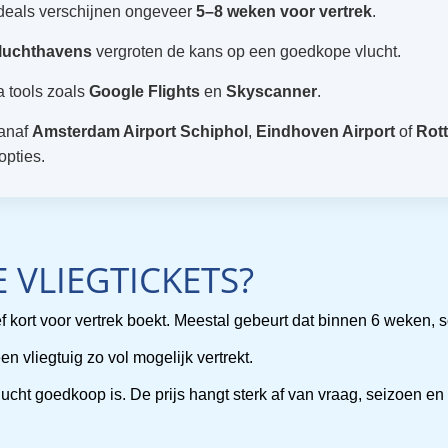
eals verschijnen ongeveer
5–8 weken voor vertrek
.
 luchthavens
vergroten de kans op een goedkope vlucht.
ia tools zoals
Google Flights
en
Skyscanner
.
vanaf
Amsterdam Airport Schiphol
,
Eindhoven Airport
of
Rot
opties.
 VLIEGTICKETS?
atief kort voor vertrek boekt. Meestal gebeurt dat binnen 6 weken,
n vliegtuig zo vol mogelijk vertrekt.
lucht goedkoop is. De prijs hangt sterk af van vraag, seizoen e