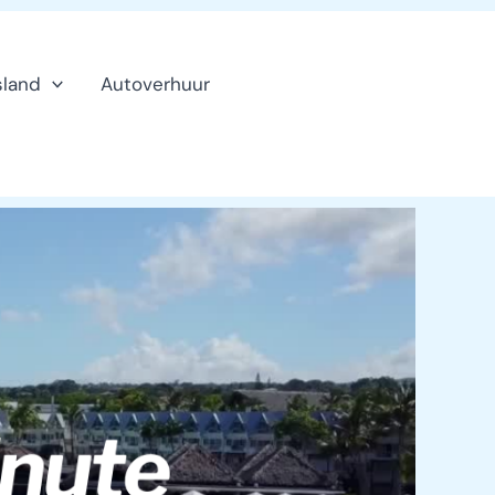
sland
Autoverhuur
Klanten
service