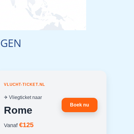
NGEN
VLUCHT-TICKET.NL
✈ Vliegticket naar
Boek nu
Rome
€125
Vanaf