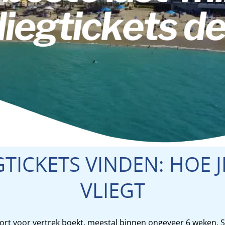
GTICKETS VINDEN: HOE
VLIEGT
je kort voor vertrek boekt, meestal binnen ongeveer 6 weken