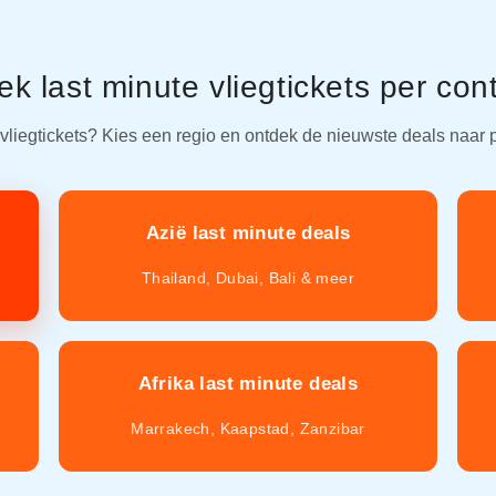
k last minute vliegtickets per con
vliegtickets? Kies een regio en ontdek de nieuwste deals naar
Azië last minute deals
Thailand, Dubai, Bali & meer
Afrika last minute deals
Marrakech, Kaapstad, Zanzibar