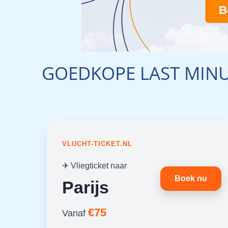
GOEDKOPE LAST MINU
VLUCHT-TICKET.NL
✈ Vliegticket naar
Boek nu
Parijs
€75
Vanaf