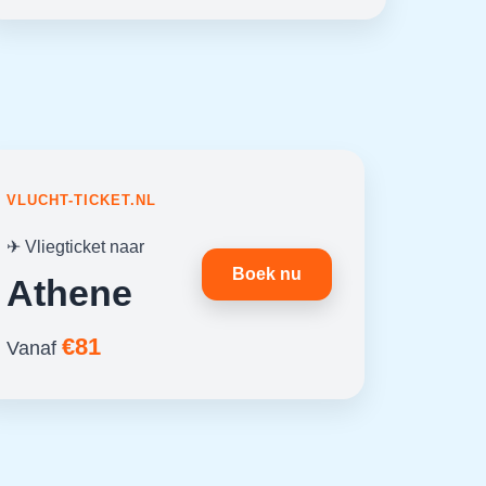
VLUCHT-TICKET.NL
✈ Vliegticket naar
Boek nu
Athene
€81
Vanaf