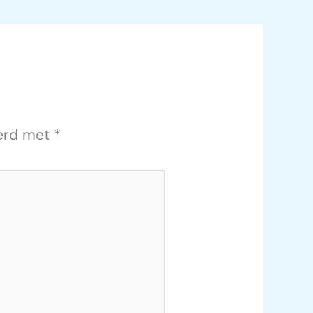
eerd met
*