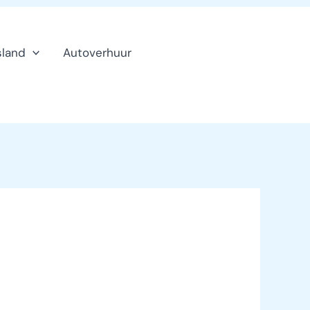
sland
Autoverhuur
Klanten
service