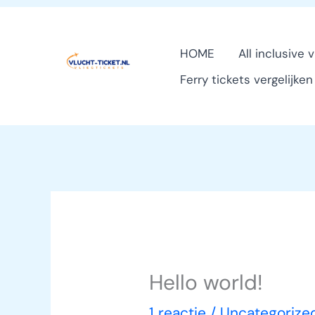
Ga
naar
HOME
All inclusive 
de
Ferry tickets vergelijke
inhoud
Hello world!
1 reactie
/
Uncategorize