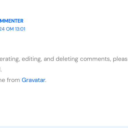
OMMENTER
4 OM 13:01
erating, editing, and deleting comments, plea
.
me from
Gravatar
.