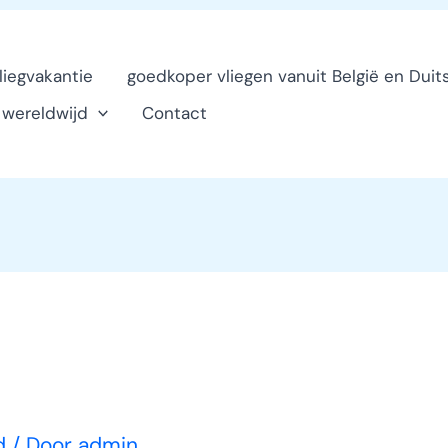
vliegvakantie
goedkoper vliegen vanuit België en Duit
n wereldwijd
Contact
d
/ Door
admin