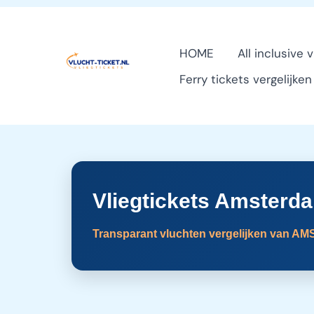
Ga
naar
HOME
All inclusive 
de
Ferry tickets vergelijke
inhoud
Vliegtickets Amsterd
Transparant vluchten vergelijken van AM