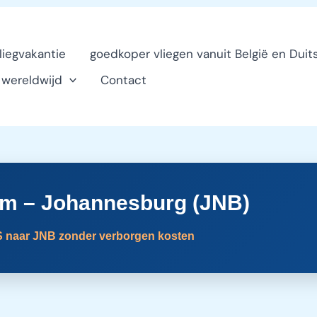
vliegvakantie
goedkoper vliegen vanuit België en Duit
n wereldwijd
Contact
am – Johannesburg (JNB)
S naar JNB zonder verborgen kosten