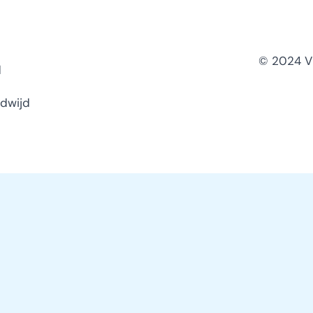
© 2024 Vl
d
ldwijd