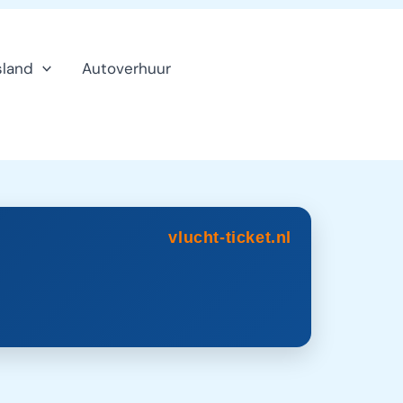
sland
Autoverhuur
Klanten
service
vlucht-ticket.nl